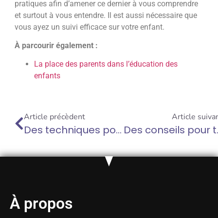
pratiques afin d’amener ce dernier à vous comprendre
et surtout à vous entendre. Il est aussi nécessaire que
vous ayez un suivi efficace sur votre enfant.
À parcourir également :
La place des parents dans l’éducation des
enfants
Article précèdent
Article suiva
Des techniques pour prévenir l’épuisement quand on est parent
Des conseils pour trava
À propos