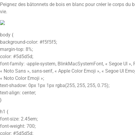
Peignez des bâtonnets de bois en blanc pour créer le corps du 
vie.
body {
background-color: #f5f5f5;
margin-top: 8%;
color: #5d5d5d;
font-family: -apple-system, BlinkMacSystemFont, « Segoe UI », Ro
« Noto Sans », sans-serif, « Apple Color Emoji », « Segoe UI Emo
« Noto Color Emoji »;
text-shadow: 0px 1px 1px rgba(255, 255, 255, 0.75);
text-align: center;
}
h1 {
font-size: 2.45em;
font-weight: 700;
color: #5d5d5d;