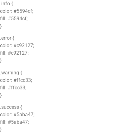
.info {
color: #5594cf;
fill: #5594cf;
}
.error {
color: #c92127;
fill: #c92127;
}
.warning {
color: #ffcc33;
fill: #ffcc33;
}
.success {
color: #5aba47;
fill: #5aba47;
}