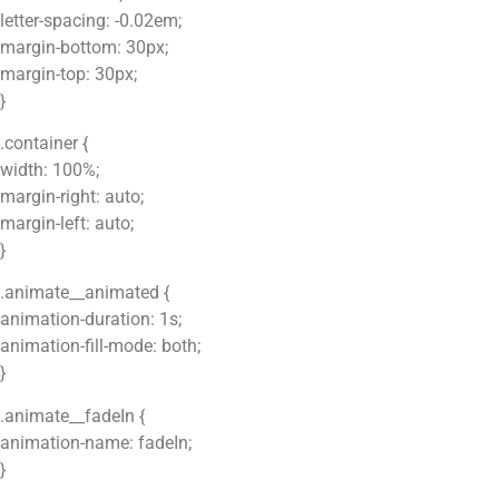
letter-spacing: -0.02em;
margin-bottom: 30px;
margin-top: 30px;
}
.container {
width: 100%;
margin-right: auto;
margin-left: auto;
}
.animate__animated {
animation-duration: 1s;
animation-fill-mode: both;
}
.animate__fadeIn {
animation-name: fadeIn;
}