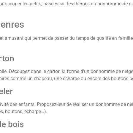
ur occuper les petits, basées sur les thèmes du bonhomme de neig
genres
t amusant qui permet de passer du temps de qualité en famille.
rton
colle. Découpez dans le carton la forme d’un bonhomme de neige,
soires comme un chapeau, une écharpe ou encore des boutons pou
eler
tivité des enfants. Proposez-leur de réaliser un bonhomme de neig
es, boutons, écharpe…).
e bois