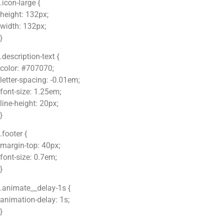
.icon-large {
height: 132px;
width: 132px;
}
.description-text {
color: #707070;
letter-spacing: -0.01em;
font-size: 1.25em;
line-height: 20px;
}
.footer {
margin-top: 40px;
font-size: 0.7em;
}
.animate__delay-1s {
animation-delay: 1s;
}