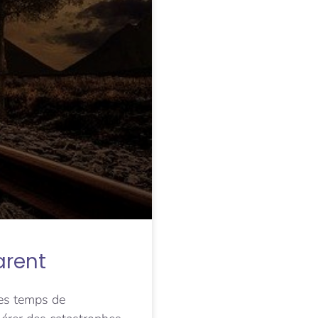
arent
ces temps de